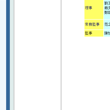
劉
理事
賴
鄭
常務監事
范
監事
陳