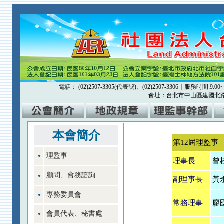
電話： (02)2507-3305(代表號)、(02)2507-3306｜服務時間:9:00~12
會址：台北市中山區建國北路一
本會簡介
第12屆理監事
理監事
●
理事長
曾
顧問、會務諮詢
●
副理事長
黃
專務委員會
●
常務理事
廖
會員代表、秘書處
●