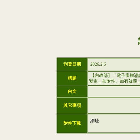
刊登日期
2026.2.6
【內政部】「電子產權憑
標題
變更，如附件。如有疑義 ,請洽汪
內文
其它事項
網址
附件下載