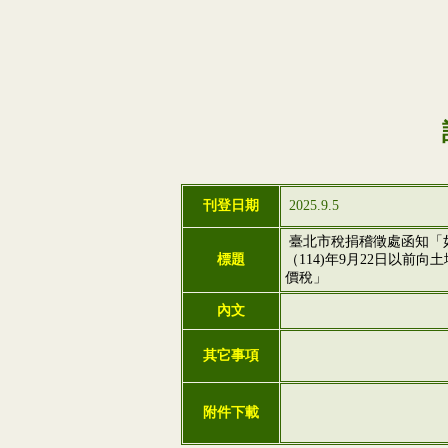
刊登日期
2025.9.5
臺北市稅捐稽徵處函知「
標題
（114)年9月22日以
價稅」
內文
其它事項
附件下載