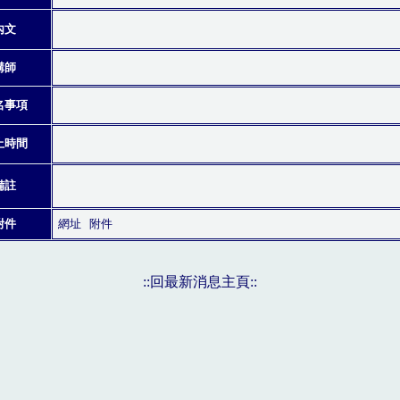
內文
講師
名事項
止時間
備註
附件
網址
附件
::回最新消息主頁::