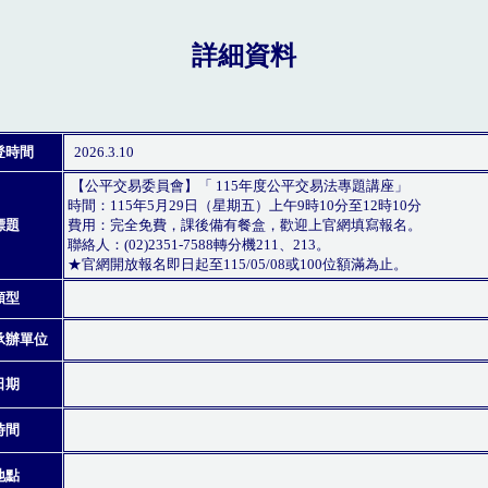
詳細資料
登時間
2026.3.10
【公平交易委員會】「 115年度公平交易法專題講座」
時間：115年5月29日（星期五）上午9時10分至12時10分
標題
費用：完全免費，課後備有餐盒，歡迎上官網填寫報名。
聯絡人：(02)2351-7588轉分機211、213。
★官網開放報名即日起至115/05/08或100位額滿為止。
類型
承辦單位
日期
時間
地點