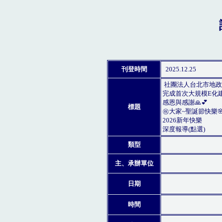
刊登時間
2025.12.25
社團法人台北市地政
完成首次大規模E化
感恩與感謝🙏💕
標題
㊗️大家~聖誕節快樂
2026新年快樂
深度報導(點選)
類型
主、承辦單位
日期
時間